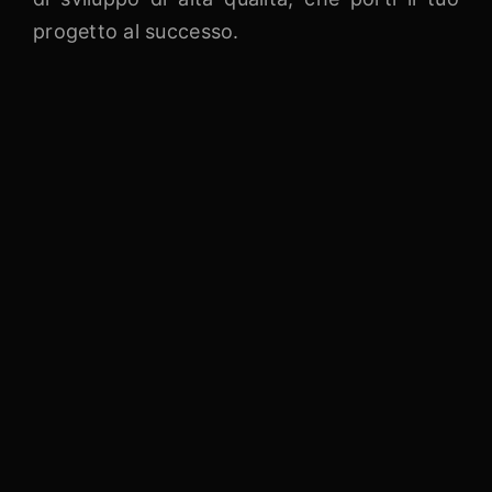
progetto al successo.
Test
Ci concentriamo sulla qualità del nostro
lavoro e sulla tua soddisfazione come
cliente. Qui, ci impegniamo a effettuare tutti
i test necessari per garantire che il tuo
progetto funzioni in modo impeccabile.
Verifichiamo il codice appena creato e
identificare eventuali errori o problemi. Ci
impegniamo a trovare ogni possibile difetto
e a correggerlo nel minor tempo possibile.